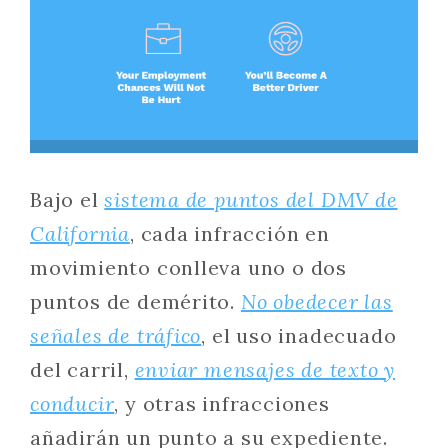
Bajo el
sistema de puntos del DMV de
California
, cada infracción en
movimiento conlleva uno o dos
puntos de demérito.
No obedecer las
señales de tráfico
, el uso inadecuado
del carril,
enviar mensajes de texto y
conducir
, y otras infracciones
añadirán un punto a su expediente.