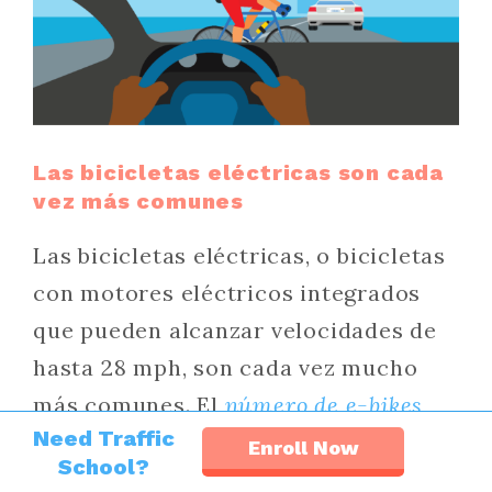
Las bicicletas eléctricas son cada
vez más comunes
Las bicicletas eléctricas, o bicicletas
con motores eléctricos integrados
que pueden alcanzar velocidades de
hasta 28 mph, son cada vez mucho
más comunes. El
número de e-bikes
Need Traffic
vendidas en Estados Unidos
pasó de
Enroll Now
School?
menos de 250.000 en 2019 a 1,1