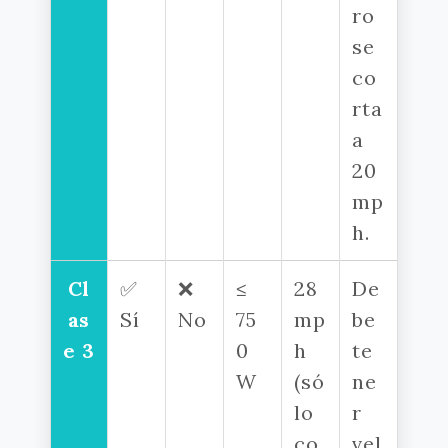
ro
se
co
rta
a
20
mp
h.
Cl
✅
❌
≤
28
De
as
Sí
No
75
mp
be
e 3
0
h
te
W
(só
ne
lo
r
co
vel