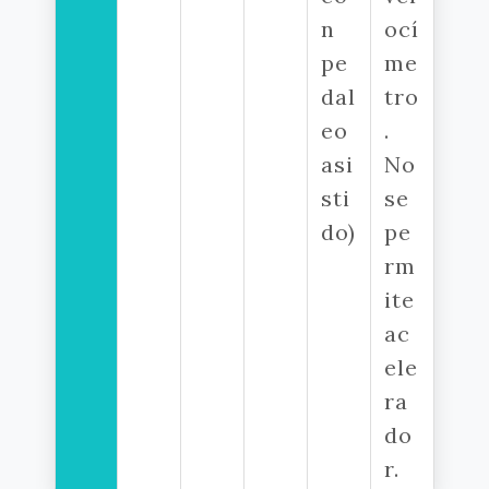
n
ocí
pe
me
dal
tro
eo
.
asi
No
sti
se
do)
pe
rm
ite
ac
ele
ra
do
r.