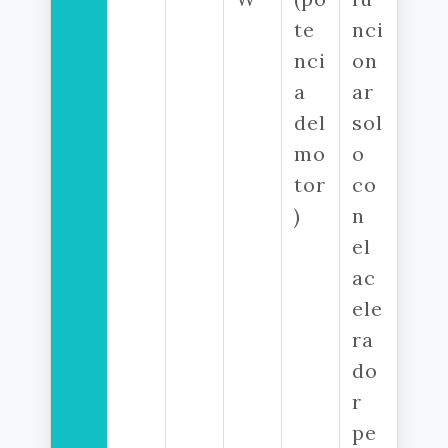
te
nci
nci
on
a
ar
del
sol
mo
o
tor
co
)
n
el
ac
ele
ra
do
r
pe