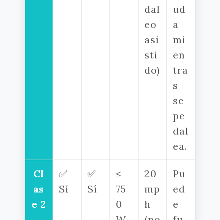
dal
ud
eo
a
asi
mi
sti
en
do)
tra
s
se
pe
dal
ea.
Cl
✅
✅
≤
20
Pu
as
Sí
Sí
75
mp
ed
e 2
0
h
e
W
(po
fu