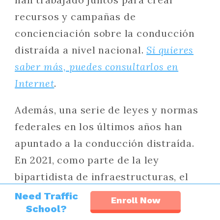
recursos y campañas de
concienciación sobre la conducción
distraída a nivel nacional.
Si quieres
saber más, puedes consultarlos en
Internet
.
Además, una serie de leyes y normas
federales en los últimos años han
apuntado a la conducción distraída.
En 2021, como parte de la ley
bipartidista de infraestructuras, el
Congreso creó nuevos recursos para
Need Traffic
Enroll Now
School?
añadir la concienciación sobre la