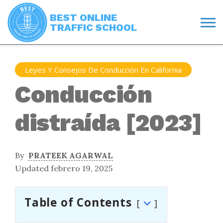
BEST ONLINE
TRAFFIC SCHOOL
Leyes Y Consejos De Conducción En California
Conducción
distraída [2023]
By
PRATEEK AGARWAL
Updated febrero 19, 2025
Table of Contents